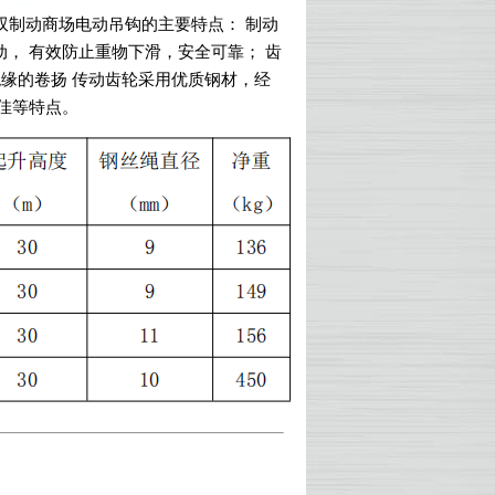
型双制动商场电动吊钩的主要特点：
制动
动，
有效防止重物下滑，安全可靠；
齿
绝缘的卷扬
传动齿轮采用优质钢材，经
佳等特点。