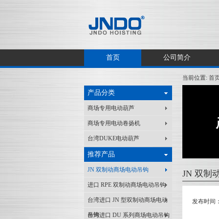
首页
公司简介
当前位置:
首
产品分类
商场专用电动葫芦
商场专用电动卷扬机
台湾DUKE电动葫芦
推荐产品
JN 双制动商场电动吊钩
JN 双
进口 RPE 双制动商场电动吊钩
台湾进口 JN 型双制动商场电动
发布时间
吊钩
台湾进口 DU 系列商场电动吊钩